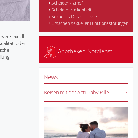
Scheidenkrampf
Scheidentrockenheit
Sexuelles Desinteresse
Ursachen sexueller Funktionsstörungen
 wer sexuell
ualität, oder
ische
Apotheken-Notdienst
llung.
News
Reisen mit der Anti-Baby-Pille