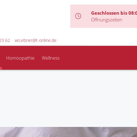
Geschlossen bis 08:
Öffnungszeiten
23 62
wo.ebner@t-online.de
Homöopathie
Wellness