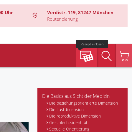
00 Uhr
Verdistr. 119, 81247 München
Routenplanung
Rezept einlösen
Suche
Die Basics aus Sicht der Medizin
Die beziehungsorientierte Dimension
Die Lustdimension
Die reproduktive Dimension
Geschlechtsidentität
Sexuelle Orientierung