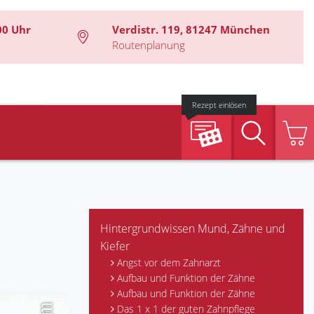
00 Uhr
Verdistr. 119, 81247 München
Routenplanung
Rezept einlösen
Suche
Hintergrundwissen Mund, Zähne und
Kiefer
Angst vor dem Zahnarzt
Aufbau und Funktion der Zähne
Aufbau und Funktion der Zähne
Das 1 x 1 der guten Zahnpflege