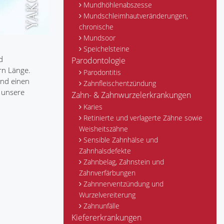
Mundhöhlenabszesse
Mundschleimhautveränderungen,
chronische
Mundsoor
Speichelsteine
d
Parodontologie
rn Länge.
Parodontitis
und einen
Zahnfleischentzündung
 unsere
Zahn- & Zahnwurzelerkrankungen
Karies
Retinierte und verlagerte Zähne sowie
Weisheitszähne
Sensible Zahnhälse und
Zahnhalsdefekte
Zahnbelag, Zahnstein und
Zahnverfärbungen
Zahnnerventzündung und
Wurzelvereiterung
Zahnunfälle
Kiefererkrankungen