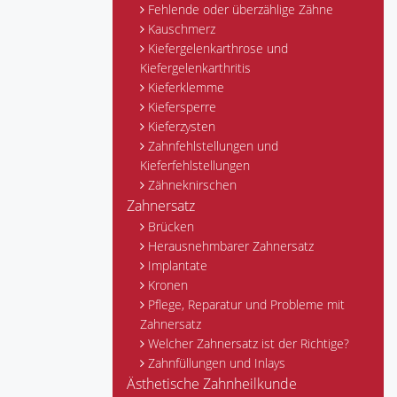
Fehlende oder überzählige Zähne
Kauschmerz
Kiefergelenkarthrose und
Kiefergelenkarthritis
Kieferklemme
Kiefersperre
Kieferzysten
Zahnfehlstellungen und
Kieferfehlstellungen
Zähneknirschen
Zahnersatz
Brücken
Herausnehmbarer Zahnersatz
Implantate
Kronen
Pflege, Reparatur und Probleme mit
Zahnersatz
Welcher Zahnersatz ist der Richtige?
Zahnfüllungen und Inlays
Ästhetische Zahnheilkunde