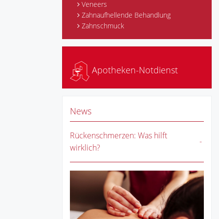
Veneers
Zahnaufhellende Behandlung
Zahnschmuck
Apotheken-Notdienst
News
Rückenschmerzen: Was hilft
wirklich?