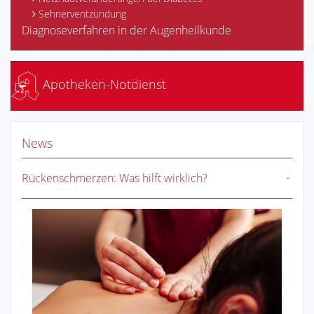
Sehnerventzündung
Diagnoseverfahren in der Augenheilkunde
Apotheken-Notdienst
News
Rückenschmerzen: Was hilft wirklich?